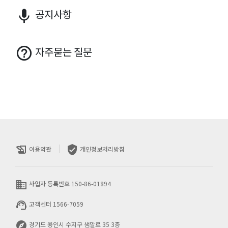
공지사항
keyboard_voice
자주묻는 질문
help_outline
history_edu
verified_user
이용약관
개인정보처리방침
business
사업자 등록번호 150-86-01894
support_agent
고객센터 1566-7059
explore
경기도 용인시 수지구 샘말로 35 3층